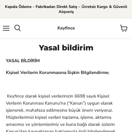
Kapıda Ödeme - Fabrikadan Direkt Satış – Ücretsiz Kargo & Güvenli
Alışveriş
Keyfince
Menü
Sepeti
görünt
Yasal bildirim
YASAL BİLDİRİM
Kişisel Verilerin Korunmasına İlişkin Bilgilendirme
;
Keyfince olarak kişisel verilerinizin 6698 sayılı Kişisel
Verilerin Korunması Kanunu'na (“Kanun”) uygun olarak
işlenerek, muhafaza edilmesine büyük önem veriyoruz.
Müşterilerimizi kişisel verileri toplama, işleme, aktarma
amacımız ve yöntemlerimiz ve buna bağlı olarak sizlerin
Kanun'dan kaynaklanan haklarınızla ilgili bilgilendirmek