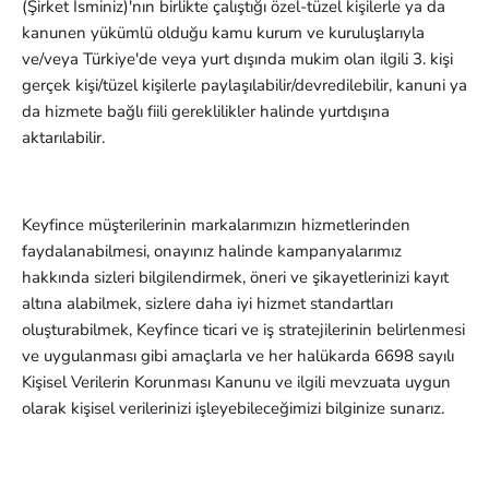
(Şirket İsminiz)'nın birlikte çalıştığı özel-tüzel kişilerle ya da
kanunen yükümlü olduğu kamu kurum ve kuruluşlarıyla
ve/veya Türkiye'de veya yurt dışında mukim olan ilgili 3. kişi
gerçek kişi/tüzel kişilerle paylaşılabilir/devredilebilir, kanuni ya
da hizmete bağlı fiili gereklilikler halinde yurtdışına
aktarılabilir.
Keyfince müşterilerinin markalarımızın hizmetlerinden
faydalanabilmesi, onayınız halinde kampanyalarımız
hakkında sizleri bilgilendirmek, öneri ve şikayetlerinizi kayıt
altına alabilmek, sizlere daha iyi hizmet standartları
oluşturabilmek, Keyfince ticari ve iş stratejilerinin belirlenmesi
ve uygulanması gibi amaçlarla ve her halükarda 6698 sayılı
Kişisel Verilerin Korunması Kanunu ve ilgili mevzuata uygun
olarak kişisel verilerinizi işleyebileceğimizi bilginize sunarız.