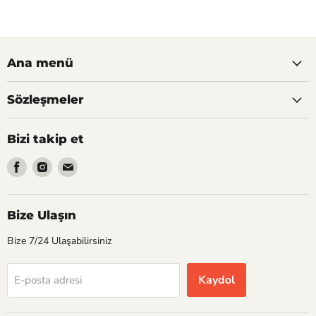
Ana menü
Sözleşmeler
Bizi takip et
Bizi
Bizi
Bizi
Facebook&#39;de
Instagram&#39;de
E-
bul
bul
posta&#39;de
bul
Bize Ulaşın
Bize 7/24 Ulaşabilirsiniz
Kaydol
E-posta adresi