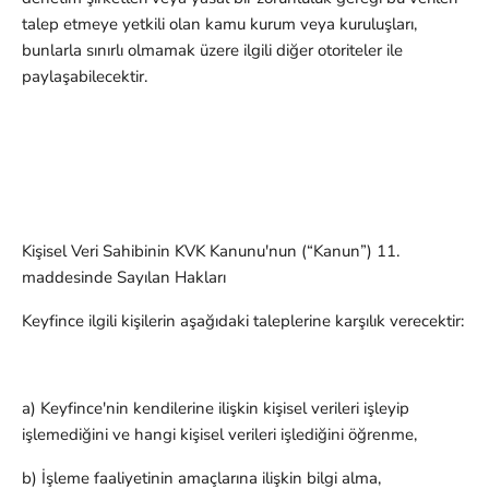
talep etmeye yetkili olan kamu kurum veya kuruluşları,
bunlarla sınırlı olmamak üzere ilgili diğer otoriteler ile
paylaşabilecektir.
Kişisel Veri Sahibinin KVK Kanunu'nun (“Kanun”) 11.
maddesinde Sayılan Hakları
Keyfince ilgili kişilerin aşağıdaki taleplerine karşılık verecektir:
a) Keyfince'nin kendilerine ilişkin kişisel verileri işleyip
işlemediğini ve hangi kişisel verileri işlediğini öğrenme,
b) İşleme faaliyetinin amaçlarına ilişkin bilgi alma,